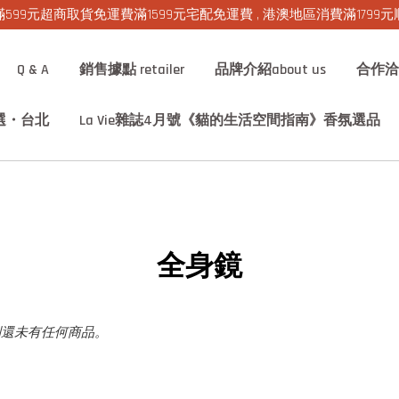
599元超商取貨免運費滿1599元宅配免運費 , 港澳地區消費滿1799
Q & A
銷售據點 retailer
品牌介紹about us
合作洽詢 
選・台北
La Vie雜誌4月號《貓的生活空間指南》香氛選品
全身鏡
別還未有任何商品。