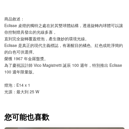
商品敘述：
Eclisse 桌燈的獨特之處在於其雙球體結構，透過旋轉內球體可以讓
你控制燈具發出的光線多寡，
直到完全旋轉覆蓋燈泡，產生微妙的環境光線。
Eclisse 是真正的現代主義標誌，有著醒目的橘色、紅色或乾淨簡約
的白色可供選擇。
榮獲 1967 年金羅盤獎。
為了慶祝設計師 Vico Magistretti 誕辰 100 週年，特別推出 Eclisse 
100 週年限量版。
燈泡：E14 x 1
光源：最大到 25 W
您可能也喜歡