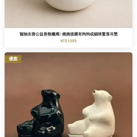
寵物友善公益香氛蠟燭 I 燃燒後藏有狗狗或貓咪驚喜吊墜
NT$ 1,599
優惠