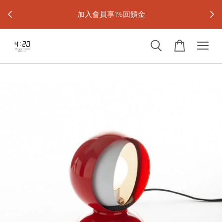
宅配免運
加入會員享1%回饋金