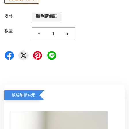
規格
顏色請備註
數量
-
+
紙袋加購19元