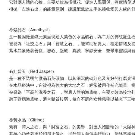
它對應人體的心輪，主要功效為招桃花、促進人際關係、療癒情傷
根據「左進右出」的能量原則，建議配戴於左手以接收愛與人緣的
🪨紫晶石（Amethyst）
是一種因微量鐵元素呈現迷人紫色的水晶礦石，為二月的傳統誕生
被譽為「社交之石」與「智慧之石」，能幫助招貴人、穩定情緒及
紫水晶象徵著善良、忠心、堅毅、真誠、寧靜安全，並帶來靈感與
🪨紅碧玉（Red Jasper）
是一種不透明的微晶石英礦物，以其深沉的磚紅色及良好的打磨光
在水晶療法中，它被視為強大的大地之石，經常被用作補充能量、
被譽為「至高的滋養之石」，對應人體的海底輪，主要功效為接地
碧玉對應海底輪，適合體質較弱，氣血不調的女性佩帶以補充下三
🪨黃水晶（Citrine）
素有「商人之石」與「財富之石」的美譽，對應人體脈輪的「太陽
其核心功效著重於招攬正偏財、提升個人自信與行動力、活絡事業