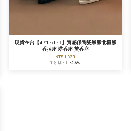
現貨在台【4:20 sélect】質感係陶瓷黑熊北極熊
香插座 塔香座 焚香座
NT$ 1,030
NT$ 1,080
-4.6%