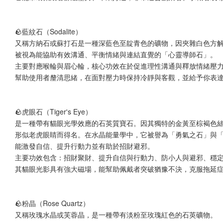
🪨藍紋石（Sodalite）
又稱方納石或蘇打石是一種深藍色至靛青色的礦物，因夾雜白色方
被視為能協助有效溝通、平衡情緒與連結直覺的「心靈導師石」。
主要對應喉輪與眉心輪，核心功效在於促進理性溝通與釋放情緒壓
幫助使用者釐清思緒，在面對壓力時保持冷靜與客觀，並給予你表
🪨虎眼石（Tiger's Eye）
是一種帶有貓眼光學效應的石英質寶石。因其獨特的金黃至棕褐色
形似老虎眼睛而得名。在水晶能量學中，它被譽為「勇氣之石」與
能激發自信、提升行動力並有助於招財避邪。
主要功效包含：招財聚財、提升自信與行動力、防小人與避邪、穩
其貓眼光影具有強大磁場，能幫助佩戴者突破猶豫不決，克服拖延
🪨粉晶（Rose Quartz）
又稱玫瑰水晶或芙蓉晶，是一種帶有淡粉至玫瑰紅色的石英礦物。