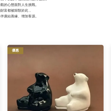
觀的心態面對人生挑戰。 
的財富都被歸類於此，
夥伴廣結善緣、增加客源。
優惠