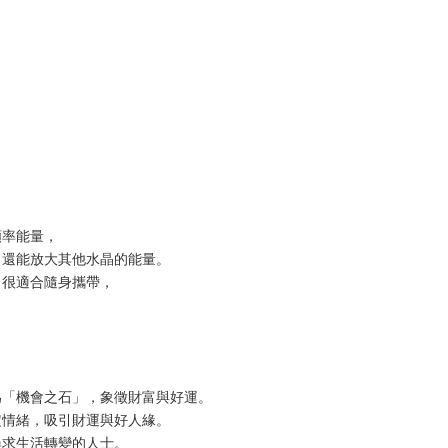
頻率能量，
，還能放大其他水晶的能量。
，很適合隨身攜帶，
為「機會之石」，象徵財富與好運。
定情緒，吸引財運與好人緣。
尋求生活轉變的人士。