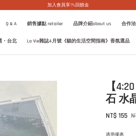
加入會員享1%回饋金
Q & A
銷售據點 retailer
品牌介紹about us
合作洽詢 
選・台北
La Vie雜誌4月號《貓的生活空間指南》香氛選品
【4:2
石 水
NT$ 155
N
適用優惠