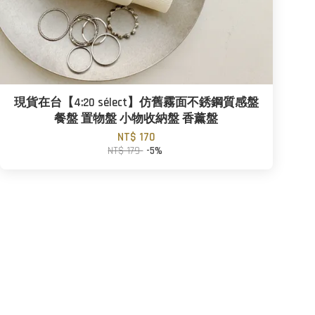
現貨在台【4:20 sélect】仿舊霧面不銹鋼質感盤
餐盤 置物盤 小物收納盤 香薰盤
NT$ 170
NT$ 179
-5%