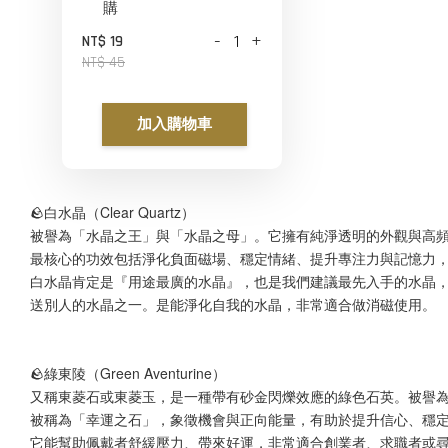
購
-
+
NT$ 19
NT$ 45
加入購物車
🪨白水晶（Clear Quartz）
被譽為「水晶之王」與「水晶之母」。它擁有純淨透明的外觀與高
最核心的功效包括淨化負面磁場、穩定情緒、提升專注力與記憶力
白水晶肯定是『用途最廣的水晶』，也是我們建議最先入手的水晶
送別人的水晶之一。是能淨化自我的水晶，非常適合做消磁使用。
🪨綠東陵（Green Aventurine）
又稱東菱石或東菱玉，是一種帶有砂金閃爍效應的綠色石英。被譽
被稱為「幸運之石」，象徵機會與正向能量，有助於提升信心、穩
它能幫助佩戴者舒緩壓力、帶來好運，非常適合創業者、求職者或