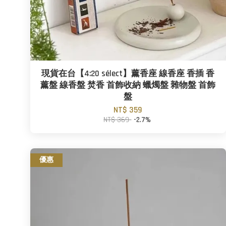
現貨在台【4:20 sélect】薰香座 線香座 香插 香
薰盤 線香盤 焚香 首飾收納 蠟燭盤 雜物盤 首飾
盤
NT$ 359
NT$ 369
-2.7%
優惠