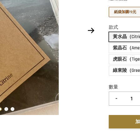
紙袋加購19元
款式
黃水晶（Citri
紫晶石（Amet
虎眼石（Tiger
綠東陵（Green 
數量
-
加