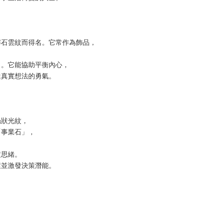
解石雲紋而得名。它常作為飾品，
力。它能協助平衡內心，
達真實想法的勇氣。
絲狀光紋，
「事業石」，
定思緒。
症並激發決策潛能。