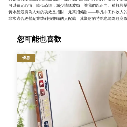
可以鎮定心情、降低恐懼，減少情緒波動，讓我們以正向、積極與樂
黃水晶最廣為人知的功效是招財，尤其招偏財——舉凡非工作收入
非常適合經營副業或斜槓兼職的人配戴，其聚財的特點也能為經商
您可能也喜歡
優惠