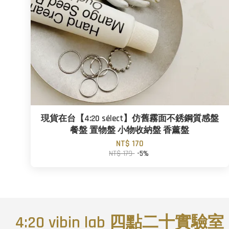
現貨在台【4:20 sélect】仿舊霧面不銹鋼質感盤
餐盤 置物盤 小物收納盤 香薰盤
NT$ 170
NT$ 179
-5%
4:20 vibin lab 四點二十實驗室