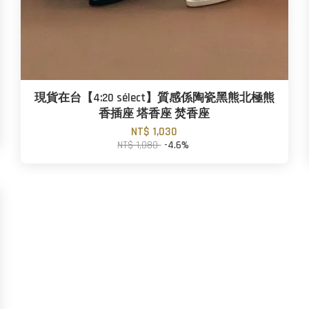
現貨在台【4:20 sélect】質感係陶瓷黑熊北極熊
香插座 塔香座 焚香座
NT$ 1,030
NT$ 1,080
-4.6%