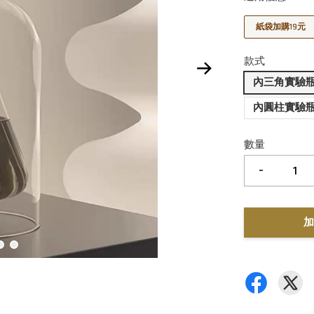
紙袋加購19元
款式
內三角實驗瓶15
內圓柱實驗瓶15x
數量
-
加