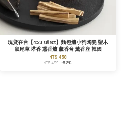
現貨在台【4:20 sélect】麵包爐小狗陶瓷 聖木
鼠尾草 塔香 熏香爐 薰香台 薰香座 韓國
NT$ 458
NT$ 499
-8.2%