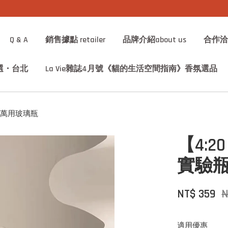
加入會員享1%回饋金
Q & A
銷售據點 retailer
品牌介紹about us
合作洽詢 
選・台北
La Vie雜誌4月號《貓的生活空間指南》香氛選品
瓶 萬用玻璃瓶
【4:2
實驗瓶
NT$ 359
N
適用優惠