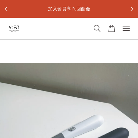
宅配免運
加入會員享1%回饋金