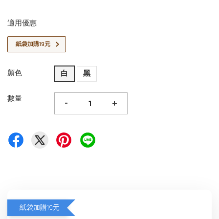
適用優惠
紙袋加購19元
顏色
白
黑
數量
-
+
紙袋加購19元