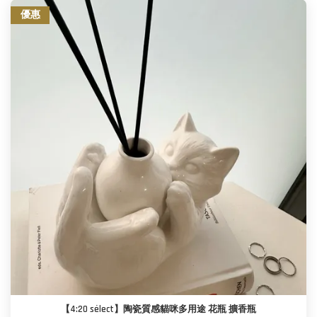
優惠
【4:20 sélect】陶瓷質感貓咪多用途 花瓶 擴香瓶