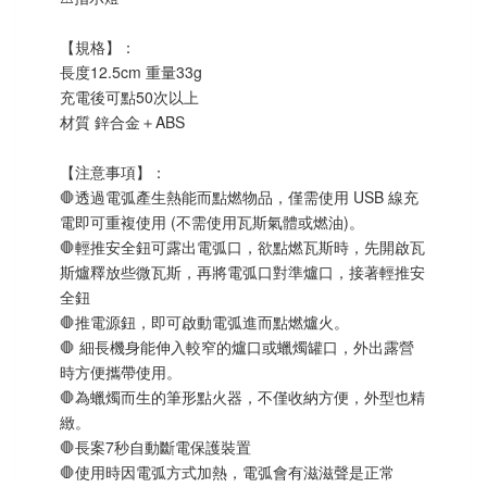
【規格】：
長度12.5cm 重量33g
充電後可點50次以上
材質 鋅合金＋ABS
【注意事項】：
🛑透過電弧產生熱能而點燃物品，僅需使用 USB 線充
電即可重複使用 (不需使用瓦斯氣體或燃油)。
🛑輕推安全鈕可露出電弧口，欲點燃瓦斯時，先開啟瓦
斯爐釋放些微瓦斯，再將電弧口對準爐口，接著輕推安
全鈕
🛑推電源鈕，即可啟動電弧進而點燃爐火。
🛑 細長機身能伸入較窄的爐口或蠟燭罐口，外出露營
時方便攜帶使用。
🛑為蠟燭而生的筆形點火器，不僅收納方便，外型也精
緻。 
🛑長案7秒自動斷電保護裝置
🛑使用時因電弧方式加熱，電弧會有滋滋聲是正常