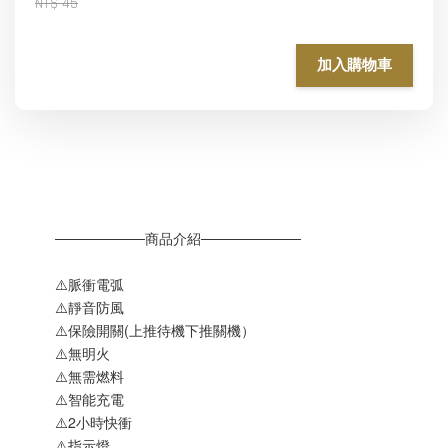
NT$ 45
加入購物車
─────────商品介紹──────────
⚠️脈衝電弧
⚠️靜音防風
⚠️保險開關(上推待機下推關機）
⚠️無明火
⚠️無需燃料
⚠️智能充電
⚠️2小時快衝
⚠️指示燈