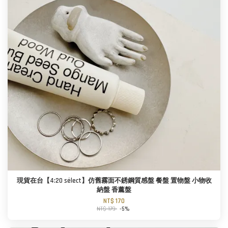
現貨在台【4:20 sélect】仿舊霧面不銹鋼質感盤 餐盤 置物盤 小物收
納盤 香薰盤
NT$ 170
NT$ 179
-5%