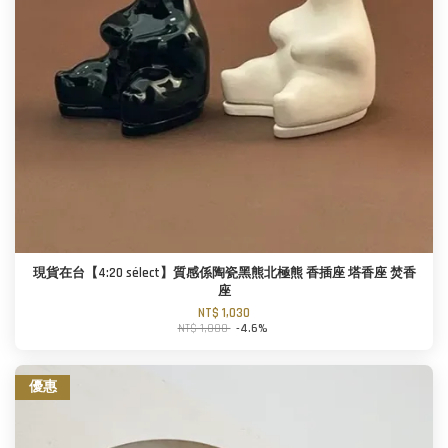
現貨在台【4:20 sélect】質感係陶瓷黑熊北極熊 香插座 塔香座 焚香
座
NT$ 1,030
NT$ 1,080
-4.6%
優惠