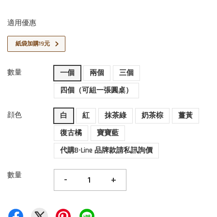
適用優惠
紙袋加購19元
數量
一個
兩個
三個
四個（可組一張圓桌）
顔色
白
紅
抹茶綠
奶茶棕
薑黃
復古橘
寶寶藍
代購B-Line 品牌款請私訊詢價
數量
-
+