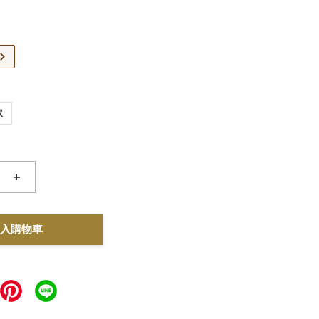
款
+
入購物車