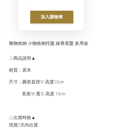
加入購物車
雜物收納 小物收納托盤 線香底盤 多用途
△商品說明▲
材質：原木
尺寸：圓形直徑12 高度1.5cm
長形18 寬10 高度 1.5cm
△出貨時效▲
現貨2天內出貨