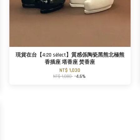
現貨在台【4:20 sélect】質感係陶瓷黑熊北極熊
香插座 塔香座 焚香座
NT$ 1,030
NT$ 1,080
-4.6%