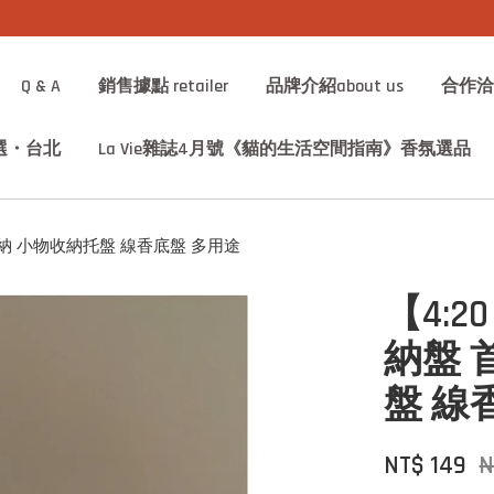
加入會員享1%回饋金
Q & A
銷售據點 retailer
品牌介紹about us
合作洽詢 
選・台北
La Vie雜誌4月號《貓的生活空間指南》香氛選品
物收納 小物收納托盤 線香底盤 多用途
【4:2
納盤 
盤 線
NT$ 149
N