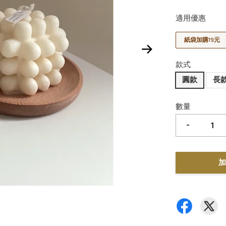
適用優惠
紙袋加購19元
款式
圓款
長
數量
-
加