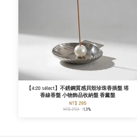
【4:20 sélect】不銹鋼質感貝殼珍珠香插盤 塔
香線香盤 小物飾品收納盤 香薰盤
NT$ 295
NT$ 299
-1.3%