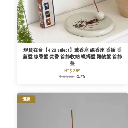
現貨在台【4:20 sélect】薰香座 線香座 香插 香
薰盤 線香盤 焚香 首飾收納 蠟燭盤 雜物盤 首飾
盤
NT$ 359
NT$ 369
-2.7%
優惠