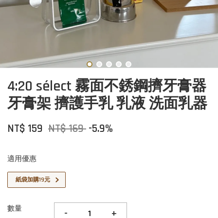
4:20 sélect 霧面不銹鋼擠牙膏器
牙膏架 擠護手乳 乳液 洗面乳器
NT$ 159
NT$ 169
-5.9%
適用優惠
紙袋加購19元
數量
-
+