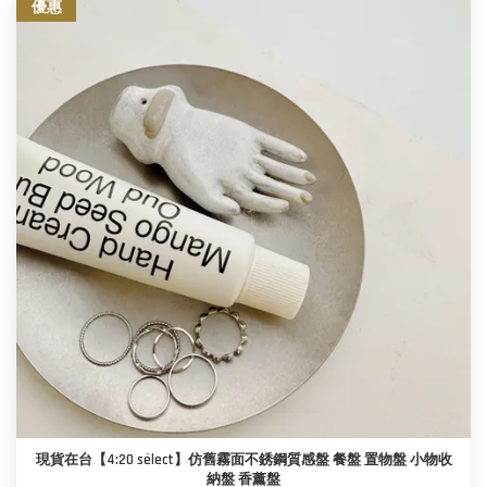
優惠
現貨在台【4:20 sélect】仿舊霧面不銹鋼質感盤 餐盤 置物盤 小物收
納盤 香薰盤