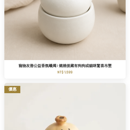
寵物友善公益香氛蠟燭 I 燃燒後藏有狗狗或貓咪驚喜吊墜
NT$ 1,599
優惠