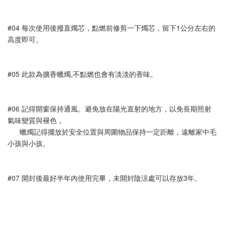
#04 每次使用後撥直燭芯，點燃前修剪一下燭芯，留下1公分左右的
高度即可。
#05 此款為擴香蠟燭,不點燃也會有淡淡的香味。
#06 記得開窗保持通風。避免放在陽光直射的地方，以免長期照射
氣味變質與褪色，
      蠟燭記得擺放於安全位置與周圍物品保持一定距離，遠離家中毛
小孩與小孩。
#07 開封後最好半年內使用完畢，未開封陰涼處可以存放3年。