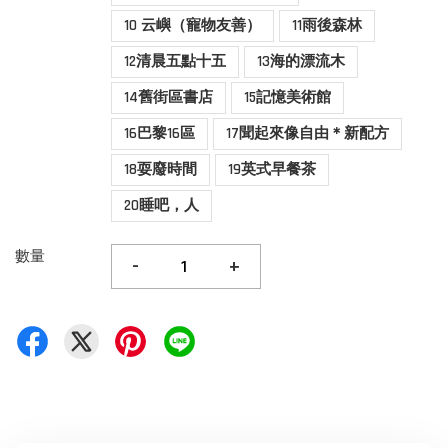
10 云嶼（寵物友善）
11雨後森林
12清晨五點十五
13海的漂流木
14舊街區書店
15記憶美術館
16巴黎16區
17聞起來像自由＊新配方
18耍廢時間
19英式早餐茶
20睡吧，人
數量
-
+