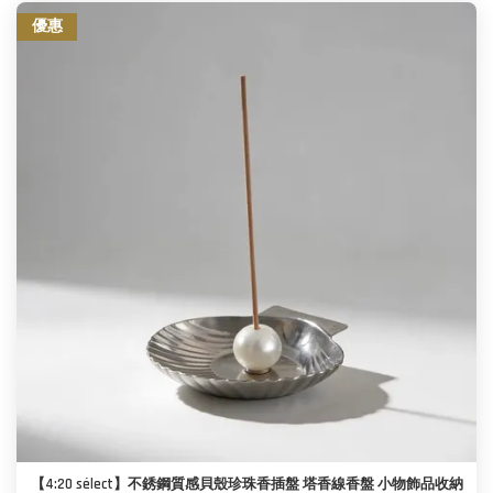
優惠
【4:20 sélect】不銹鋼質感貝殼珍珠香插盤 塔香線香盤 小物飾品收納