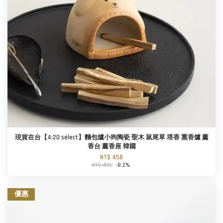
現貨在台【4:20 sélect】麵包爐小狗陶瓷 聖木 鼠尾草 塔香 熏香爐 薰
香台 薰香座 韓國
NT$ 458
NT$ 499
-8.2%
優惠